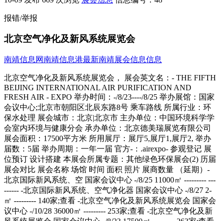
报错/举报
北京空气净化及新风系统展览会
南靖信息网
南靖信息港
最新南靖展会信息信息
北京空气净化及新风系统展览会， 展会英文名：- THE FIFTH BEIJING INTERNATIONAL AIR PURIFICATION AND FRESH AIR - EXPO 举办时间：-/8/23----/8/25 举办展馆：国家会议中心;北京市朝阳区北辰东路8号 乘车路线 所属行业：环保水处理 展会城市：北京|北京市 主办单位：中国环境科学学会室内环境与健康分会 承办单位：北京德美瑞展览有限公司 展会面积：17500平方米 所用展厅：展厅5,展厅1,展厅2, 举办届数：5届 举办周期：一年一届 官方-：.airexpo- 参观登记 展位预订 设计搭建 本展会所属专题：其他绿色环保展会(2) 历届展会对比 展会名称 场馆 时间 面积 照片 展商数量 （延期）-北京国际新风系统、空 国家会议中心 -/8/25 11000㎡ --------- --------- -北京国际新风系统、空气净化器 国家会议中心 -/8/27 2-㎡ --------- 140家;查看 -北京空气净化及新风系统展览会 国家会议中心 -/10/28 36000㎡ --------- 253家;查看 -北京空气净化及新风系统展览会 国家会议中心 -/8/23 17500㎡ --------- 263家;查看 -北京空气净化展览会 国家会议中心 -/9/6 11000㎡ --------- 198家;查看 -北京空气净化展览会 国家会议中心 -/8/10 11000㎡ --------- 135家;查看 -北京空气净化展览会 国家会议中心 -/9/1 6500㎡ --------- 99家;查看 -北京空气净化展览会 中国国际展览中心 -/10/21 4000㎡ --------- --------- 展会简介 立足北京、辐射全国，走向国际化！欢迎全球优秀空气净化器、新风系统品牌企业参加中国空气净化行业年度盛会。-第五届北京（国际）空气净化及新风系统展览会将继续在北京国家会议中心召开，经过前四届的积累，我们举办的展会成为全国甚至全球知名的空气净化器、新风系统、室内除-产品产业链大会，也是全国经销商、-商、采购商最好的采购交流平台。我们致力于做好全行业的新产品发布会、招商会、媒体发布会、技术交流会、行业培训会，为推动呼吸健康做出自己的贡献力。;; 参展范围 空气净化器、新风系统、室内-治理产品、环境友好型电器等全产业链产品及技术。; 参展费用 国内标摊：10800元/个国外标摊：-美元/个国内特装：1080元/㎡国外特装：200美元/㎡国内企业：标展10800元/9平方米， 光地1080元/平方米。海外企业：标展-美元/9平方米，光地200美元/平方米 - 联系电话：夏一文 17701059551 010-52162482网站：.airexpo- 传真：010-83488747邮箱：airexpo@126; 展位预定： 参观咨询： --> 由于本站部分展会信息来源于会员发布及网络，不完全保证信息的的准确性、真实性，如果您有任何疑问请直接联系展会官方确认。 更多>>参展商名录 公司名称 电话 传真 邮箱