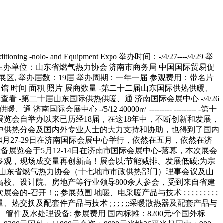
-nolo- and Equipment Expo 举办时间：-/4/27----/4/29 举
 主办单位：山东省燃气热力协会 济南市商务局 中国国际贸易促
3展区, 举办届数：19届 举办周期：一年一届 参观费用：带名片
名称 场馆 时间 面积 照片 展商数量 -第二十二届山东国际供热供暖、
---- 622家;查看 -第二十届山东国际供热供暖、通 济南国际会展中心 -/4/26
、通 济南国际会展中心 -/5/12 40000㎡ --------- --------- -第十
空调技术与设备展览会自举办以来已历经18届，在这18年中，不断创新和发展，
中供热分会及国内外专业人士的大力支持和协助，也得到了国内
月27-29日在济南国际会展中心举行，依然在五月，依然在济
展览会于5月12-14日在济南市国际会展中心-落幕，本次展会
购团参观，现场成交量再创新高！展会以;节能减排、发展低碳;为宗
了山东省燃气热力协会（十七地市市政供热部门）理事会议及山
校、设计院、房地产等行业领导800余人参会，受到来自省建
展范围 地暖、电采暖产品与技术 ; ; ; ; ; ; ; ; ;
换及配套件产品与技术 ; ; ; ; ;;采暖散热器及配套产品与
 ; ; ;;泵、阀、管件及水处理设备; 参展费用 国内标摊：8200元/个国外标