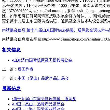
摊：11000元/个国内特装：900元/㎡国外特装：1100元/㎡普标9
元/平米国外：1100元/平米合资：1000元/平米 - 济南金诺展览有限公司
杰 13789801390网 ;址：-://.sd-nuantong微 信：sh
性，如果您有任何疑问请直接联系展会官方确认。 。南靖展会
更多第十九届山东国际供热供暖、通风及空调技术与设备展览
南靖展会信息
第十九届山东国际供热供暖、通风及空调技术与
南靖展会信息发布平台:http://www.cainiaoshop.com/zhanhui/140.h
相关信息
•
山东济南国际机床及工模具展览会
上一篇：
返回列表
下一篇：
中国（昆山）品牌产品进易会
最新信息
•
第十九届山东国际供热供暖、通风及
•
中国（昆山）品牌产品进易会
•
中国（上海）国际茶业博览会