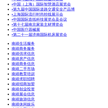
•
中国（上海）国际智慧酒店展览会
•
第九届中国国际道路交通安全产品博
•
上海国际流行时尚纱线展示会
•
中国国际造纸科技展览会及会议
•
第十七届南京家装主材博览会
•
中国医疗器械展
•
第二十一届济南国际机床展览会
南靖生活服务
南靖商务服务
南靖供求信息
南靖房产信息
南靖商务信息
南靖二手市场
南靖教育培训
南靖求职招聘
南靖招商加盟
南靖创业投资
南靖展会信息
南靖旅游信息
南靖休闲娱乐