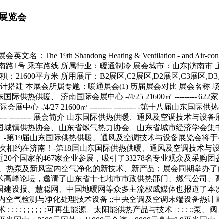
展览会
ong Heating & Ventilation - and Air-conditioning 
路1号 乘车路线 所属行业：暖通制冷 展会城市：山东|济南市
1600平方米 所用展厅：B2展区,C2展区,D2展区,C3展区,D
展位预订 设计搭建 本展会所属专题：暖通展会(1) 历届展会对比 展会
-第二十一届山东国际供热供暖、 济南国际会展中心 -/4/25 21600㎡ -----
中心 -/4/27 21600㎡ --------- --------- -第十八届山东国际供热供暖
-------- --------- 展会简介 山东国际供热供暖、通风及
国城镇供热协会、山东省燃气热力协会、山东省城市经济学会集
第19届山东国际供热供暖、通风及空调技术与设备展览会将于4
次相约在济南！-第18届山东国际供热供暖、通风及空调技术与设备
近20个国家的467家企业参展，吸引了33278名专业观众及采
调、热泵及新风室内空气净化的新技术、新产品；展会同期举办
高峰论坛，邀请了山东省十七地市市政供热部门、燃气公司、高
聪网、中国地暖网等众多主流权威媒体也报道了本次展会的-召开！;; 参
空气检测与净化处理技术设备 ;;中央空调及空调末端设备热计量、热交
品与技术 ; ; ; ; ; ; ; ; ; ;;可再生能源、太阳能供热产品与技术 ; ;