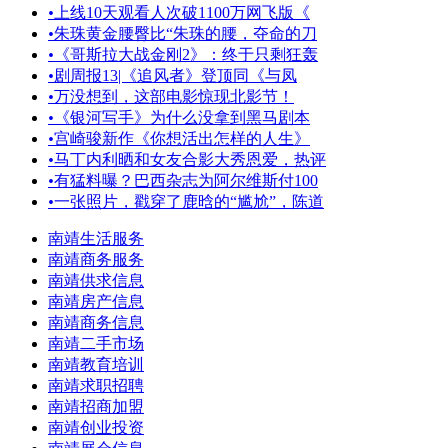
•
上线10天观看人次破1100万网飞版《
•
朱珠黄金腰臀比“朱珠的腰，夺命的刀
•
《哥斯拉大战金刚2》：终于只剩狂轰
•
剧周报13|《追风者》登顶同《与凤
•
万没想到，这部电影惊现北影节！
•
《银河写手》为什么没拿到黑马剧本
•
宫崎骏新作《你想活出怎样的人生》
•
马丁内利晒和女友合影大秀恩爱，热评
•
有猛料曝？巴西杂志为阿尔维斯付100
•
一张照片，戳穿了鹿晗的“尴尬”，陈道
南靖生活服务
南靖商务服务
南靖供求信息
南靖房产信息
南靖商务信息
南靖二手市场
南靖教育培训
南靖求职招聘
南靖招商加盟
南靖创业投资