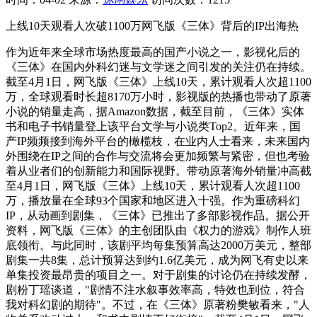
上线10天观看人次破1100万网飞版《三体》背后的IP出海热
作为近年来全球市场热度最高的国产小说之一，影视化后的
《三体》在国内外科幻迷与文学迷之间引发的关注仍在持续。
截至4月1日，网飞版《三体》上线10天，累计观看人次超1100
万，全球观看时长超8170万小时，影视版的热播也带动了原著
小说的销量走高，据Amazon数据，截至目前，《三体》实体
书和电子书销量登上该平台文学与小说类Top2。近年来，国
产IP频频接到海外平台的橄榄枝，在业内人士看来，未来国内
外围绕在IP之间的合作与交流将会更加频繁与紧密，但也考验
着从业者们的创新能力和国际视野。带动原著海外销量冲高截
至4月1日，网飞版《三体》上线10天，累计观看人次超1100
万，播放量在全球93个国家和地区进入十强。作为重磅科幻
IP，从动画到剧集，《三体》已推出了多部影视作品。据公开
资料，网飞版《三体》的主创团队由《权力的游戏》制作人班
底领衔。与此同时，该剧平均每集预算高达2000万美元，整部
剧集一共8集，总计预算达到约1.6亿美元，成为网飞有史以来
单集投资最昂贵的项目之一。对于剧集的讨论仍在持续发酵，
剧粉丁瑶谈道，"剧情不注水叙事效率高，特效也到位，符合
我对科幻剧的期待"。不过，在《三体》原著粉樊敏看来，"人