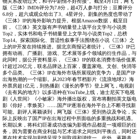
物关系改动过大，和书中剧情不好衔接"。截至4月1日，网飞
版《三体》IMDb评分为7.8分，超4万人参与打分；豆瓣评分
6.8分，超六成观众给出了3、4星评分。剧集的热度也带动了
《三体》IP的海外影响力提升。根据Amazon数据，截至目
前，《三体》英文版有声书销量登上该平台文学与小说类
Top2，实体书和电子书销量登上文学与小说类Top2，总榜
Top14。探索国际化、普适性叙事手法围绕在小说《三体》之
上的IP开发在持续推进。据北京商报记者统计，《三体》IP已
拥有动画、广播剧、游戏、艺术展等多个领域的衍生作品，与
此同时，据公开资料显示，《三体》IP的联名消费市场价值累
计超过20亿元，联名品牌达上百家，覆盖家电、文创、快消等
多个品类。《三体》IP在海外市场所展现的竞争力，是国产IP
出海热潮的一个缩影。从2023年春节档影片《流浪地球2》海
外票房超1亿元，到热播剧《漫长的季节》登上网飞，电视剧
《去有风的地方》以多语种在YouTube上线，迪士尼买下电视
剧《人世间》《小敏家》海外播出版权，宣布将翻拍英文版电
影《你好，李焕英》……国产IP逐渐在海外平台上不断寻找新
可能。剧评人蒋颖谈到，网飞版《三体》受到热议及争论，实
际上反映出了国产IP在出海过程中所面临的多重挑战和机遇。
长期以来，将科幻巨著成功改编为影视作品都是一项艰巨的任
务，因为需要在商业利益与艺术追求之间找到平衡点，同时还
要在技术实现与剧情呈现之间取得和谐统一。此外，蒋颖表