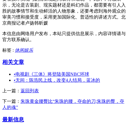
示，无论是古装剧、现实题材还是科幻作品，都需要有引人入
胜的故事情节和生动鲜活的人物形象，还要考虑到海外观众的
审美习惯和接受度，采用更加国际化、普适性的讲述方式。北
京商报记者卢扬韩昕媛
本信息由网络用户发布，
本站只提供信息展示，内容详情请与
官方联系确认。
标签 :
休闲娱乐
相关文章
•
电视剧《三体》将登陆美国NBC环球
•
无间：陈浩民上线，改变4人结局，蓝冰的
上一篇：
返回列表
下一篇：
朱珠黄金腰臀比“朱珠的腰，夺命的刀;朱珠的臀，夺
人的魂”
最新信息