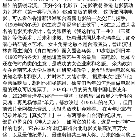
星》的新锐导演。 正好今年北影节【光影浪潮 香港电影新动
力》就有《第一类型危险》4K修复版的展映。 这两部同期电
影，可以看作香港新浪潮和台湾新电影的一次交汇与握手。
《1905年的冬天》的主演是印尼华侨王侠军，他在之后成为著
名的电影美术设计，曾为张毅的《我这样过了一生》《玉卿
嫂》等做美术，后来和张毅、杨惠珊共同从事琉璃事业，如今
潜心钻研瓷器艺术。 女主角秦之敏本是台湾演员，曾出演过
林青霞主演的《真白蛇传》而入围金马奖，19岁就嫁到日本，
《1905年的冬天》是她短暂演艺生涯的最后一部电影。她如今
还在做时尚类的生意，是成功的女企业家和名媛。 余为政如
今在台南艺术大学从事动画研究和教学，是华语动画电影领域
的知名学者和影人，并时常到大陆讲学。 据悉本次北影节他
会亲临映后，想问他和杨德昌、徐克们当年如何热血做电影问
题的观众可以抢票了。 2020年10月的第九届中国电影史年
会，2023年台湾举办的“一一重构：杨德昌”回顾展之“理性的
灵魂：再见杨德昌”单元，都放映过《1905年的冬天》，但目
前该片全网都无资源，大银幕放映机会难得。 在今年北影节
纪录片单元【真实至上】中，有两部来自台湾的纪录片。 一
部是卢盈良的《神人之家》，如同它的片名，这是一部“神”一
样的电影。 它在2022年就已获得台北电影奖最高奖百万大
奖，以及最佳纪录片、最佳剪辑共三项大奖。后来的金马奖上