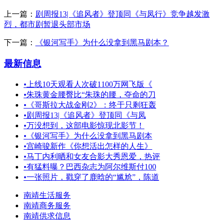
上一篇：
剧周报13|《追风者》登顶同《与凤行》竞争越发激
烈，都市剧暂退头部市场
下一篇：
《银河写手》为什么没拿到黑马剧本？
最新信息
•
上线10天观看人次破1100万网飞版《
•
朱珠黄金腰臀比“朱珠的腰，夺命的刀
•
《哥斯拉大战金刚2》：终于只剩狂轰
•
剧周报13|《追风者》登顶同《与凤
•
万没想到，这部电影惊现北影节！
•
《银河写手》为什么没拿到黑马剧本
•
宫崎骏新作《你想活出怎样的人生》
•
马丁内利晒和女友合影大秀恩爱，热评
•
有猛料曝？巴西杂志为阿尔维斯付100
•
一张照片，戳穿了鹿晗的“尴尬”，陈道
南靖生活服务
南靖商务服务
南靖供求信息