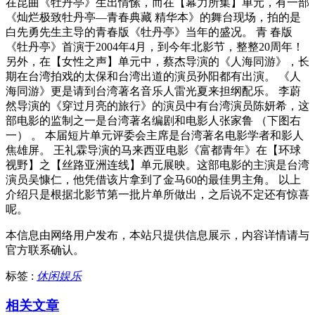
在昆曲《牡丹亭》生出情愫，而在【幕力所集】单元，有一部
《灿烂极致牡丹亭—青春典藏 精华本》的舞台现场，拍的是
白先勇先生主导的青春版《牡丹亭》当年的盛况。 青 春版
《牡丹亭》首演于2004年4月，到今年北影节，整整20周年！
另外，在【女性之声】单元中，蔡杰导演的《人海同游》，长
期在台湾拍戏的太保和台湾出道的演员孙阳都有出演。 《人
海同游》更是请到台湾著名音乐人雷光夏来担纲配乐。 李蔚
然导演的《穿过月亮的旅行》的演员中有台湾演员陈妍希，这
部电影的监制之一是台湾著名编剧和电影人张家鲁 （下图右
一） 。 本届短片单元评委会主席是台湾著名电影学者和影人
焦雄屏。 王礼霖导演的马来西亚电影《富都青年》在【环球
视野】之【丝路亚洲连线】单元展映。这部电影的主演是台湾
演员吴慷仁，他凭借该片拿到了金马60的最佳男主角。 以上
介绍只是根据北影节第一批片单所做出，之后说不定还有惊喜
呢。
本信息由网络用户发布，
本站只提供信息展示，内容详情请与
官方联系确认。
标签 :
休闲娱乐
相关文章