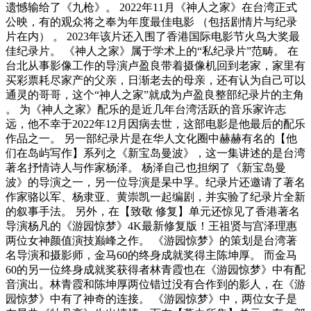
遗憾输给了《九枪》。 2022年11月《神人之家》在台湾正式
公映，有的观众将之奉为年度最佳电影 （包括剧情片与纪录
片在内） 。 2023年该片还入围了香港国际电影节火鸟大奖最
佳纪录片。 《神人之家》属于学术上的“私纪录片”范畴。 在
台北从事影像工作的导演卢盈良带着摄像机回到老家，家里有
买彩票耗尽家产的父亲，日渐老去的母亲，还有认为自己可以
通灵的哥哥，这个“神人之家”就成为卢盈良整部纪录片的主角
。 为《神人之家》配乐的是近几年台湾活跃的音乐家许志
远，他不幸于2022年12月因病去世，这部电影是他最后的配乐
作品之一。 另一部纪录片是在华人文化圈中赫赫有名的【他
们在岛屿写作】系列之《新宝岛曼波》，这一集讲述的是台湾
著名抒情诗人与作家杨泽。 杨泽自己也担纲了《新宝岛曼
波》的导演之一，另一位导演是杲中孚。纪录片还邀请了著名
作家骆以军、杨隶亚、黄崇凯一起编剧，并实验了纪录片全新
的叙事手法。 另外，在【致敬 修复】单元还惊见了香港著名
导演杨凡的《游园惊梦》4K最新修复版！王祖贤与宫泽理惠
两位女神颜值演技巅峰之作。 《游园惊梦》的策划是台湾著
名导演和摄影师，金马60的终身成就奖得主陈坤厚。 而金马
60的另一位终身成就奖获得者林青霞也在《游园惊梦》中有配
音演出。林青霞和陈坤厚两位错过没有合作到的影人，在《游
园惊梦》中有了神奇的连接。 《游园惊梦》中，两位女子是