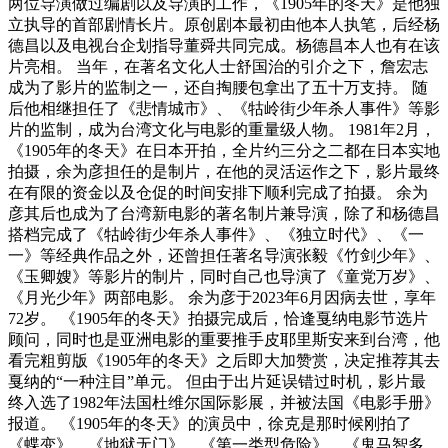
两位导演做过编剧以及导演的工作，《1905年的冬天》是他独
立执导的首部剧情长片。原创剧本最初由他本人执笔，后经杨
德昌以及电视台企划指导董舜共同完成。杨德昌本人也有在该
片亮相。 当年，在著名文化人士舒国治的引介之下，詹宏志
成为了影片的监制之一，还自掏腰包拿出了五十万支持。 随
后他相继担任了《悲情城市》、《牯岭街少年杀人事件》等影
片的监制，成为台湾文化与电影的重量级人物。 1981年2月，
《1905年的冬天》在日本开拍，全片约三分之二都在日本实地
拍摄，余为彦担任的是制片，在他的灵活运作之下，影片最终
在有限的资金以及仓促的时间安排下顺利完成了拍摄。 余为
彦其后也成为了台湾新电影的著名制片兼导演，除了和杨德昌
搭档完成了《牯岭街少年杀人事件》、《独立时代》、《一
一》等经典作品之外，还曾担任著名导演张毅《竹剑少年》、
《玉卿嫂》等影片的制片，同时自己也导演了《童党万岁》、
《月光少年》两部电影。 余为彦于2023年6月因病去世，享年
72岁。 《1905年的冬天》拍摄完成后，恰逢戛纳电影节选片
顾问，同时也是亚洲电影的重要推手皮耶里斯安来到台湾，他
看完粗剪版《1905年的冬天》之后即大加赞赏，决定推荐其去
戛纳的“一种注目”单元。 但由于出片延误错过时机，影片最
终入选了1982年法国杜维尔国际影展，并被法国《电影手册》
报道。 《1905年的冬天》的演员中，徐克是那时候刚拍了
《蝶变》、《地狱无门》、《第一类型危险》、《鬼马智多