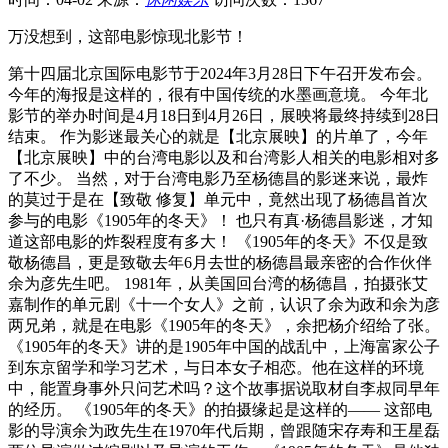
万没想到，这部电影惊现北影节！
第十四届北京国际电影节于2024年3月28日下午召开发布会。
今年的海报是这样的，很有中国传统的水墨画意境。 今年北
影节的举办时间是4月18日到4月26日，展映将最终持续到28日
结束。 作为影迷最关心的就是【北京展映】的片单了，今年
【北京展映】中的台湾电影以及和台湾影人相关的电影相对多
了不少。 当然，对于台湾电影乃至杨德昌的影迷来说，最炸
的莫过于是在【致敬 修复】单元中，竟然出现了杨德昌首次
参与的电影《1905年的冬天》！ 也只有真·杨德昌影迷，才知
道这部电影的炸裂程度有多大！ 《1905年的冬天》不仅是致
敬杨德昌，更是致敬去年6月去世的杨德昌最亲密的合作伙伴
余为彦先生吧。 1981年，从美国回台湾的杨德昌，拍摄张艾
嘉制作的单元剧《十一个女人》之前，认识了余为政和余为彦
两兄弟，就是在电影《1905年的冬天》，余把杨介绍给了张。
《1905年的冬天》讲的是1905年中国的战乱中，上海富家公子
到东京留学和学习艺术，与日本女子相恋。他在这样的环境
中，能置身事外只问艺术吗？这个故事据说取材自李叔同早年
的经历。 《1905年的冬天》的拍摄缘起是这样的—— 这部电
影的导演余为政先生在1970年代后期，曾跟随宋存寿和王星磊