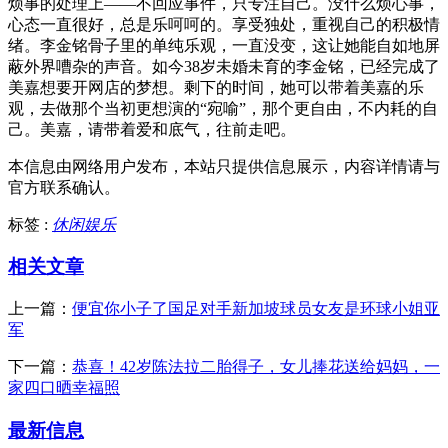
烦事的处理上——不回应事件，只专注自己。没什么烦心事，
心态一直很好，总是乐呵呵的。享受独处，重视自己的积极情
绪。李金铭骨子里的单纯乐观，一直没变，这让她能自如地屏
蔽外界嘈杂的声音。如今38岁未婚未育的李金铭，已经完成了
美嘉想要开网店的梦想。剩下的时间，她可以带着美嘉的乐
观，去做那个当初更想演的“宛喻”，那个更自由，不内耗的自
己。美嘉，请带着爱和底气，往前走吧。
本信息由网络用户发布，
本站只提供信息展示，内容详情请与
官方联系确认。
标签 :
休闲娱乐
相关文章
上一篇：
便宜你小子了国足对手新加坡球员女友是环球小姐亚
军
下一篇：
恭喜！42岁陈法拉二胎得子，女儿捧花送给妈妈，一
家四口晒幸福照
最新信息