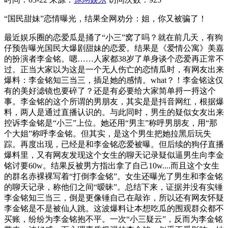
“国民甜妹”恋情曝光，结果全网劝分：姐，你又被骗了！
最近娱乐圈的恋爱瓜是捅了“小三”窝了吗？就在前几天，有狗
仔预告曝光国民大爆剧甜妹的恋爱。结果是《爱情公寓》美嘉
的扮演者李金铭。嗯……人家都38岁了单身谈个恋爱再正常不
过。正当大家以为这是一个无人伤亡的恋情瓜时，有网友出来
爆料：李金铭知三当三，插足她的感情。what？！李金铭这仅
有的美好滤镜也要碎了？还是有必要给大家简单捋一捋这个
事。李金铭的这个所谓的男朋友，其实是是抖音网红，根据爆
料，两人是通过直播认识的。与此同时，男生的疑似女友出来
控诉李金铭是“小三”上位。她还用“男主”称呼男朋友，用“那
个大姐”称呼李金铭。但其实，是这个男生把她拉黑后玩失
踪。再度出现，已经是和李金铭恋爱被曝。但后续的狗仔直播
爆料里，又有网友发现这个女生的聊天记录疑似逼男生向李金
铭讨要60w。结果反被男方指出拿了自己10w....而且这个女生
的群名赤裸裸写着“打倒李金铭”。女生还曝光了男生和李金铭
的聊天记录，称他们之间“暧昧”。总结下来，证据并没有实锤
李金铭知三当三，倒是更像锤自己在敲诈，所以还有网友怀疑
李金铭是不是被仙人跳。这波爆料让本想吃瓜的围观群众都不
买账，纷纷为李金铭抱不平。一次“小三疑云”，反而为李金铭