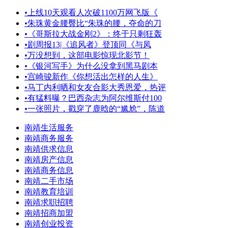
•
上线10天观看人次破1100万网飞版《
•
朱珠黄金腰臀比“朱珠的腰，夺命的刀
•
《哥斯拉大战金刚2》：终于只剩狂轰
•
剧周报13|《追风者》登顶同《与凤
•
万没想到，这部电影惊现北影节！
•
《银河写手》为什么没拿到黑马剧本
•
宫崎骏新作《你想活出怎样的人生》
•
马丁内利晒和女友合影大秀恩爱，热评
•
有猛料曝？巴西杂志为阿尔维斯付100
•
一张照片，戳穿了鹿晗的“尴尬”，陈道
南靖生活服务
南靖商务服务
南靖供求信息
南靖房产信息
南靖商务信息
南靖二手市场
南靖教育培训
南靖求职招聘
南靖招商加盟
南靖创业投资