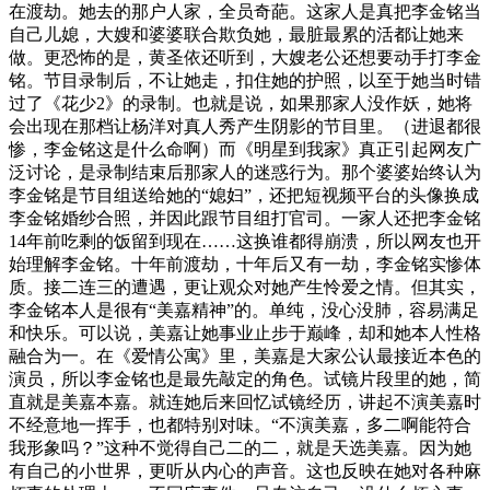
在渡劫。她去的那户人家，全员奇葩。这家人是真把李金铭当
自己儿媳，大嫂和婆婆联合欺负她，最脏最累的活都让她来
做。更恐怖的是，黄圣依还听到，大嫂老公还想要动手打李金
铭。节目录制后，不让她走，扣住她的护照，以至于她当时错
过了《花少2》的录制。也就是说，如果那家人没作妖，她将
会出现在那档让杨洋对真人秀产生阴影的节目里。（进退都很
惨，李金铭这是什么命啊）而《明星到我家》真正引起网友广
泛讨论，是录制结束后那家人的迷惑行为。那个婆婆始终认为
李金铭是节目组送给她的“媳妇”，还把短视频平台的头像换成
李金铭婚纱合照，并因此跟节目组打官司。一家人还把李金铭
14年前吃剩的饭留到现在……这换谁都得崩溃，所以网友也开
始理解李金铭。十年前渡劫，十年后又有一劫，李金铭实惨体
质。接二连三的遭遇，更让观众对她产生怜爱之情。但其实，
李金铭本人是很有“美嘉精神”的。单纯，没心没肺，容易满足
和快乐。可以说，美嘉让她事业止步于巅峰，却和她本人性格
融合为一。在《爱情公寓》里，美嘉是大家公认最接近本色的
演员，所以李金铭也是最先敲定的角色。试镜片段里的她，简
直就是美嘉本嘉。就连她后来回忆试镜经历，讲起不演美嘉时
不经意地一挥手，也都特别对味。“不演美嘉，多二啊能符合
我形象吗？”这种不觉得自己二的二，就是天选美嘉。因为她
有自己的小世界，更听从内心的声音。这也反映在她对各种麻