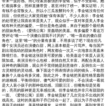
带来一波好感。而心理素质极强的李金铭，似乎不受影响。她
忙着搞事业，照样直播带货，甚至冲到了榜一。事实证明，只
有钱不会背叛女人。所以小三瓜发酵到今天，李金铭没有任何
回应，但依然让大家觉得她“保有体面”。不少人表示：李金铭
的处理更让我喜欢笨蛋美人了。观众似乎一直对笨蛋美人李金
铭有种天然的偏爱。一部分是角色滤镜，来自于她那个最经典
的甜妹角色，《爱情公寓》里蠢萌的美嘉。有多偏爱？看这万
赞评论“唯一一个演傻白甜我不讨厌的”，“唯一喜欢的傻白甜
角色”。这里“唯一”的分量有多重，不用多说了吧？现在但凡
哪个女演员还在演傻白甜，网上基本都是一片骂声。每当国产
剧出现低幼的甜妹角色时，网友都会一次又一次地拿出美嘉来
降维打击。李金铭这张甜美可爱的脸，给美嘉这个笨蛋人设无
限加成。表演没有什么包袱，表情自然又丰富。再配合美嘉人
设神奇的脑回路，观众并不觉得她是刻意做作，反倒生出一丝
古灵精怪的灵动感。像下面这个用表情讲台词的镜头，不敢想
象换个人做会有多灾难。除此之外，李金铭把美嘉性格里蠢萌
的迷糊感，平衡得很好。傻气和可爱的部分，不会演成一看就
是大人装小孩子的那种低幼感。泪眼汪汪，但嘴角却是笑着
的，亮亮的眼神更是无辜感拉满。但李金铭也并非只有甜甜的
一面。《爱情公寓》后期，李金铭贡献了几次完全不出戏的哭
戏高光。这时的美嘉和子乔已经在一起了。误以为子乔动用了
养孩子的钱时，美嘉情绪爆发。从愤怒，到崩溃，再到发泄后