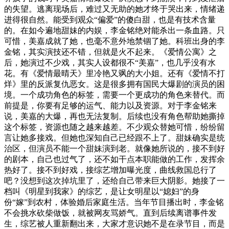
的失望。逃离现场后，难过又无助的她才终于哭出来，情绪递
进得很自然。能受到观众“偏爱”的傻白甜，也是有技术含量
的。在如今遍地甜妹的内娱，李金铭绝对能杀出一条血路。只
可惜，美嘉成就了她，也毫不意外地禁锢了她。科班出身的李
金铭，其实演技还不错，但就是火不起来。《爱情公寓》之
后，她演过不少戏，其实人设都很不“美嘉”，也几乎没有水
花。有《爱情最晴天》里冷艳又飒的大小姐。还有《爱情不打
烊》里的反派复仇恶女。这是很多拥有国民大爆剧的演员的困
境。一个成功角色的标签，需要一个更成功的角色来替代。而
前提是，你要有足够的运气、能力以及资源。对于李金铭来
说，美嘉的大爆，再也无法复制。后续也没有角色帮助她撕掉
这个标签，资源也随之越来越差。不少观众替她可惜，纷纷留
言让她多接戏。但她也深知自己已经跟不上了。甜妹确实是统
治区，但演员不能一个甜妹演到老。就像她所说的，接不到好
的剧本，自己也过气了，还不如干点本职能做的工作，发挥余
热好了。接不到好戏，接综艺增加曝光度，曲线救国总行了
吧？没想到这次掉坑里了，还给自己带来巨大阴影。她接了一
档叫《明星到我家》的综艺，是让女明星以“媳妇”的身
份“嫁”到农村，体验婚后家庭生活。当年节目播出时，李金铭
不会挑水砍柴做饭，就被网友骂娇气。直到后续离谱事件发
生，综艺被人重新翻出来，大家才意识她不是在录节目，而是