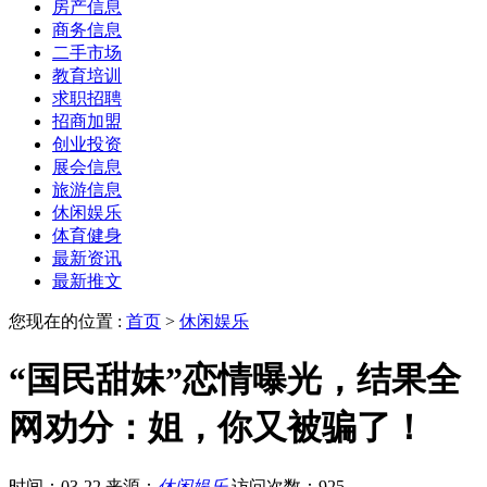
房产信息
商务信息
二手市场
教育培训
求职招聘
招商加盟
创业投资
展会信息
旅游信息
休闲娱乐
体育健身
最新资讯
最新推文
您现在的位置 :
首页
>
休闲娱乐
“国民甜妹”恋情曝光，结果全
网劝分：姐，你又被骗了！
时间：03-22
来源：
休闲娱乐
访问次数：925