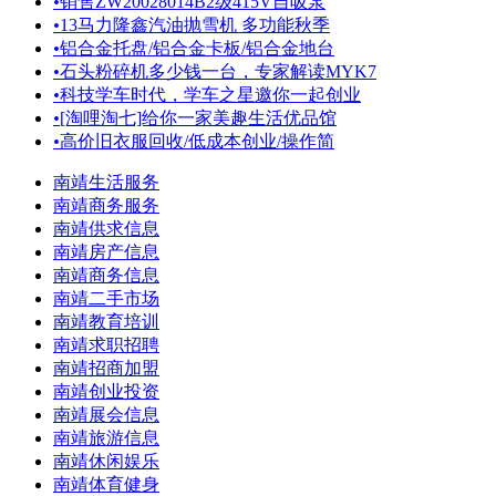
•
销售ZW20028014B2级415V自吸泵
•
13马力隆鑫汽油抛雪机 多功能秋季
•
铝合金托盘/铝合金卡板/铝合金地台
•
石头粉碎机多少钱一台，专家解读MYK7
•
科技学车时代，学车之星邀你一起创业
•
[淘哩淘七]给你一家美趣生活优品馆
•
高价旧衣服回收/低成本创业/操作简
南靖生活服务
南靖商务服务
南靖供求信息
南靖房产信息
南靖商务信息
南靖二手市场
南靖教育培训
南靖求职招聘
南靖招商加盟
南靖创业投资
南靖展会信息
南靖旅游信息
南靖休闲娱乐
南靖体育健身