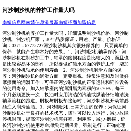
河沙制沙机的养护工作量大吗
南靖信息网
南靖信息港
最新南靖招商加盟信息
河沙制沙机的养护工作量大吗，详细说明制沙机价格、河沙制
沙机、制沙机厂家-，30年品质保证，用途、产量、价格详
询：0371 - 67772727河沙制沙机其实很好保养的，只要简单的
保养，就能产生非常好的效果。1、河沙制沙机轴承保养：河
沙制沙机在制砂加工中，轴承的磨损程度是比较大的，而且也
是比较容易坏的部件。所以要做好轴承方面的养护工作，增加
河沙制沙机轴承的使用寿命。2、河沙制沙机润滑方面的保
养：河沙制沙机的润滑方面一定要重视。经常注意和及时做好
摩擦面的润滑工作，可保证河沙制沙机的正常运转和延长设备
的使用寿命。加入轴承座内的润滑脂为容积的50-70%，每三
个月必须更换一次，换油时应用清洁的汽油或煤油仔细地清洗
轴承滚柱的跑道。肘板与肘板垫接触时，河沙制沙机开动前必
须注入润滑油脂。3、河沙制沙机日常方面的保养：为保证河
沙制沙机处于良好的技术状态，随时可以投入运行，减少故障
停机时间，提高河沙制沙机完好率、利用率，减少-磨损，延
长河沙制沙机使用寿命;做到定期保养、强制进行，正确处理