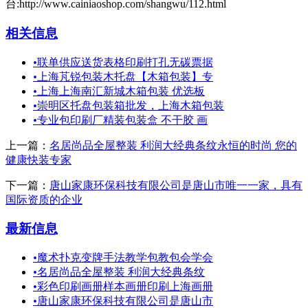
台:http://www.cainiaoshop.com/shangwu/112.html
相关信息
•
联单供应送货表格印刷打孔无碳票据
•
上海芃锐包装木托盘【木箱包装】专
•
上海上海南汇新城木箱包装 优选板
•
崇明区托盘包装箱批发，上海木箱包装
•
专业包印刷厂精装包装盒 不干胶 画
上一篇：
名居尚品全屋整装 利润大经典条纹永恒的时尚 您的
健康快装专家
下一篇：
唐山家康环保科技有限公司是唐山市唯一一家，具有
国际资质的企业
最新信息
•
魔术扑克变牌手法教学包教包会学会
•
名居尚品全屋整装 利润大经典条纹
•
彩色印刷画册样本画册印刷上海画册
•
唐山家康环保科技有限公司是唐山市