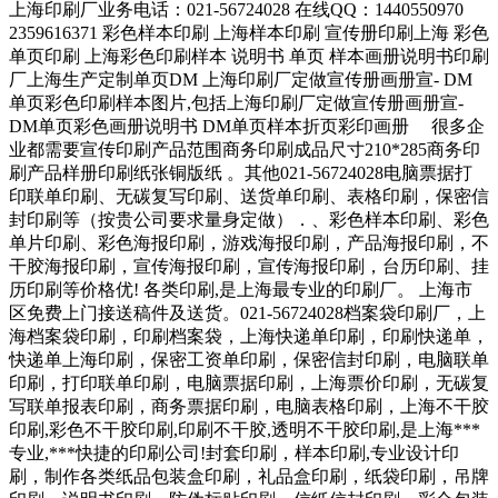
上海印刷厂业务电话：021-56724028 在线QQ：1440550970
2359616371 彩色样本印刷 上海样本印刷 宣传册印刷上海 彩色
单页印刷 上海彩色印刷样本 说明书 单页 样本画册说明书印刷
厂上海生产定制单页DM 上海印刷厂定做宣传册画册宣- DM
单页彩色印刷样本图片,包括上海印刷厂定做宣传册画册宣-
DM单页彩色画册说明书 DM单页样本折页彩印画册 很多企
业都需要宣传印刷产品范围商务印刷成品尺寸210*285商务印
刷产品样册印刷纸张铜版纸 。其他021-56724028电脑票据打
印联单印刷、无碳复写印刷、送货单印刷、表格印刷，保密信
封印刷等（按贵公司要求量身定做）．、彩色样本印刷、彩色
单片印刷、彩色海报印刷，游戏海报印刷，产品海报印刷，不
干胶海报印刷，宣传海报印刷，宣传海报印刷，台历印刷、挂
历印刷等价格优! 各类印刷,是上海最专业的印刷厂。 上海市
区免费上门接送稿件及送货。021-56724028档案袋印刷厂，上
海档案袋印刷，印刷档案袋，上海快递单印刷，印刷快递单，
快递单上海印刷，保密工资单印刷，保密信封印刷，电脑联单
印刷，打印联单印刷，电脑票据印刷，上海票价印刷，无碳复
写联单报表印刷，商务票据印刷，电脑表格印刷，上海不干胶
印刷,彩色不干胶印刷,印刷不干胶,透明不干胶印刷,是上海***
专业,***快捷的印刷公司!封套印刷，样本印刷,专业设计印
刷，制作各类纸品包装盒印刷，礼品盒印刷，纸袋印刷，吊牌