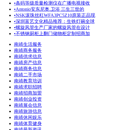
•
条码等级质量检测仪在广播电视接收
•
Antonio安东尼奥.卫浴 三生三世的
•
NSK滚珠丝杠WFA3PC5Z10原装正品现
•
深圳富艺文化精品推荐：生铁灯碗全球
•
螺旋风管生产厂家的螺旋风管在设计
•
不锈钢厨柜上翻门储物柜定制招商加
南靖生活服务
南靖商务服务
南靖供求信息
南靖房产信息
南靖商务信息
南靖二手市场
南靖教育培训
南靖求职招聘
南靖招商加盟
南靖创业投资
南靖展会信息
南靖旅游信息
南靖休闲娱乐
南靖体育健身
南靖最新资讯