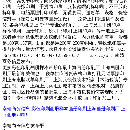
印刷，说明书印刷，防伪标贴印刷，信纸信封印刷，彩合包装
印刷，海报印刷，手提袋印刷，服装鞋帽商标印刷，不干胶商
标印刷，电脑票据打印联单、无碳复写、送货单、表格，保密
信封等（按贵公司要求量身定做）． 免费上门接送稿件及送
货, 各类印刷,是上海***专业的印刷厂。 上海员工手册印刷、
样本印刷、画册印刷、说明书印刷 上海印刷厂等一般正常的
或者通用的纸张都是双胶纸和铜版纸，内页纸张的克重一般都
是100克-157克、封面都是用200克-250克铜板，特殊纸张需要
提前咨询，量大优惠，欢迎来电洽谈储贤业务咨询电话：021-
56724028 QQ：1440550970 2359616371 -：-://.shcxyw-。南靖
商务信息发布。
更多彩色印刷画册样本画册印刷上海画册印刷厂 上海画册印
刷厂最新相关信息： 联单供应送货表格印刷打孔无碳票据印
刷上海电脑联单印刷厂，上海芃锐包装木托盘【木箱包装】专
业定制厂家，上海上海南汇新城木箱包装 优选板材，品质保
证，崇明区托盘包装箱批发，上海木箱包装如何实现防水防
潮？，专业包印刷厂精装包装盒 不干胶 画册印刷加工厂，
南靖商务信息
彩色印刷画册样本画册印刷上海画册印刷厂 上
海画册印刷厂
南靖商务信息发布平