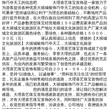
饰巧夺天工的信息吧 大理喜艺珠宝首饰是一家致力于
为游客提供各种优质大禧城银饰巧夺天工的知名企业机构，公
司秉承“坚持诚信和让利于”为理念的基础核心，不断地对产品
进行提升和改进，在大理白族自治州得到了用户的高度认可与
好评！产品参数类型珠宝经营规模１５０运费卖家承担产品别
名大禧城文化旅游区生产地址大禧城文化旅游区生产厂家大禧
城文化旅游区颜色绿色；墨绿色；各种颜色价格１５０００．
００元（元） 请认真阅读以上信息 便捷的【大禧城
文化旅游区】大禧城银饰巧夺天工，大禧城文化旅游
区 多年的拼搏与奋斗，大理喜艺珠宝首饰成就了信誉
至上、品质卓越、服务贴心、享誉大理的品牌，也走出了一条
高新产品与经济效益可持续发展的特色之路，通过优质的充足
供应，为业内的发展与繁荣做出了创造性的卓越贡献。
大理喜艺珠宝首饰有限公司自２０１４－０９－２２成立以
来，坚持“以德做人、以诚做事”，“用科技关注生活”的经营理
念，扎实走服务与销售相结合的道路，大理喜艺珠宝首饰经过
多年的发展，现已初具规模，大禧城银饰巧夺天工产品畅销云
南等地。 您的满意是我们的追求，请让我们为您解决
难题。大理喜艺珠宝首饰感谢新老的支持，因为拥有你们的支
持，才有大理喜艺珠宝首饰的今天。同时期待广大游客的加
入，欢迎您前来指导考察，洽谈业务。公司地址：喜洲镇永兴