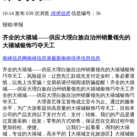
10-14 发布
639 次浏览
供求信息
信息编号：56
报错/举报
齐全的大禧城——供应大理白族自治州销量领先的
大禧城银饰巧夺天工
南靖信息网
南靖信息港
最新南靖供求信息信息
齐全的大禧城——供应大理白族自治州销量领先的大禧城银饰
巧夺天工，风险提示：让您先汇款或先支付定金时，务必要谨
慎，以免上当受骗！交易前请仔细阅读防骗提醒！齐全的大禧
城——供应大理白族自治州销量领先的大禧城银饰巧夺天工齐
全的大禧城——供应大理白族自治州销量领先的大禧城银饰巧
夺天工 大理喜艺珠宝首饰成立至今为止。通过的服务
水平，为广大游客提供高质量的大禧城银饰巧夺天工，目前本
公司的产品支持以下支付方式：支付；转账。我们的产品是通
过直接采购；批发；零售的方式销售，保证您在交易过程中能
更加轻松、便捷。 让我们一起看看，周到的大禧
城，专业的大禧城，高水平的【大禧城文化旅游区】大禧城银