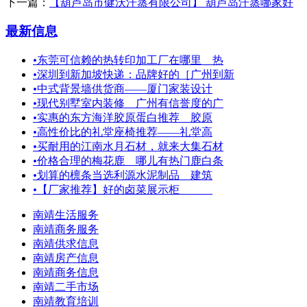
下一篇：
【葫芦岛市健沃汗蒸有限公司】 葫芦岛汗蒸哪家好
最新信息
•
东莞可信赖的热转印加工厂在哪里＿热
•
深圳到新加坡快递：品牌好的［广州到新
•
中式背景墙供货商——厦门家装设计
•
现代别墅室内装修＿广州有信誉度的广
•
实惠的东方海洋胶原蛋白推荐 胶原
•
高性价比的礼堂座椅推荐——礼堂高
•
买耐用的江南水月石材，就来大集石材
•
价格合理的梅花鹿＿哪儿有热门鹿白条
•
划算的檩条当选利源水泥制品 建筑
•
【厂家推荐】好的卤菜展示柜
南靖生活服务
南靖商务服务
南靖供求信息
南靖房产信息
南靖商务信息
南靖二手市场
南靖教育培训