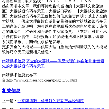
村喜艺珠宝，联系热线：０８７２－２５３１１５５
感谢阅读本文章，我们等待您咨询当地的【大禧城文化旅游
区】大禧城银饰巧夺天工，大禧城口碑好，【大禧城文化旅游
区】大禧城银饰巧夺天工价格如何信息免责声明：以上齐全的
大禧城——供应大理白族自治州销量领先的大禧城银饰巧夺天
工的详细介绍说明，您可以在这里联系这条信息的卖家，该信
息的真实性、准确性和合法性由商家负责。『本站』对此不承
担任何保证责任。举报投诉：如发现违法和不良资讯，请 联
系我们举报。。南靖供求信息发布。
更多齐全的大禧城——供应大理白族自治州销量领先的大禧城
银饰巧夺天工最新相关信息：
南靖供求信息
齐全的大禧城——供应大理白族自治州销量领
先的大禧城银饰巧夺天工
南靖供求信息发布平
台:http://www.cainiaoshop.com/gongqiu/56.html
相关信息
上一篇：
北京朗德鹅 信誉好的鹅副产品经销商