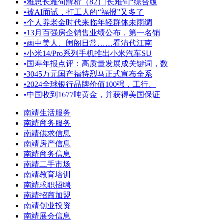
•
雅思长难句解析（82）|长难句“综合版
•
被AI面试，打工人的“福报”又多了
•
个人养老金时代来临年轻群体未雨绸
•
13月百强房企销售业绩公布，第一名销
•
画中美人、闺阁日常……看清代江南
•
小米14/Pro系列手机推出小米汽车SU
•
国寿年报点评：高质量发展成关键词，数
•
3045万元国产福特烈马正式宣布全系
•
2024全球银行品牌价值100强，工行、
•
中国收到1677吨黄金，并获得美国保证
南靖生活服务
南靖商务服务
南靖供求信息
南靖房产信息
南靖商务信息
南靖二手市场
南靖教育培训
南靖求职招聘
南靖招商加盟
南靖创业投资
南靖展会信息