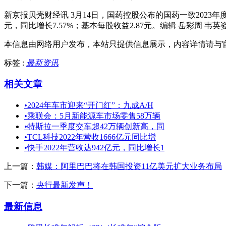
新京报贝壳财经讯 3月14日，国药控股公布的国药一致2023年度
元，同比增长7.57%；基本每股收益2.87元。编辑 岳彩周 韦英
本信息由网络用户发布，
本站只提供信息展示，内容详情请与
标签 :
最新资讯
相关文章
•
2024年车市迎来“开门红”：九成A/H
•
乘联会：5月新能源车市场零售58万辆
•
特斯拉一季度交车超42万辆创新高，同
•
TCL科技2022年营收1666亿元同比增
•
快手2022年营收达942亿元，同比增长1
上一篇：
韩媒：阿里巴巴将在韩国投资11亿美元扩大业务布局
下一篇：
央行最新发声！
最新信息